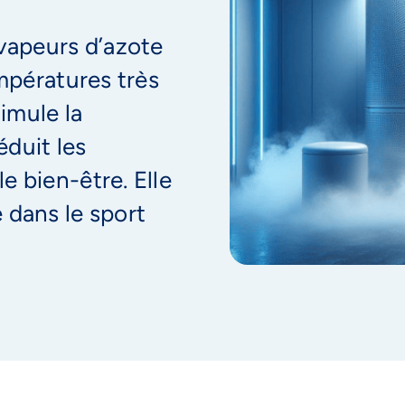
 vapeurs d’azote
empératures très
imule la
éduit les
e bien-être. Elle
 dans le sport