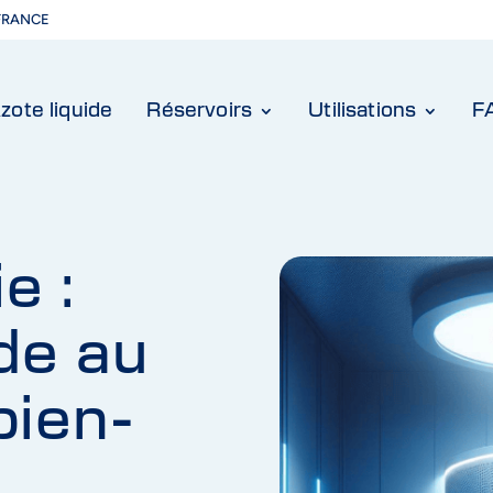
-FRANCE
zote liquide
Réservoirs
Utilisations
F
e :
ide au
bien-